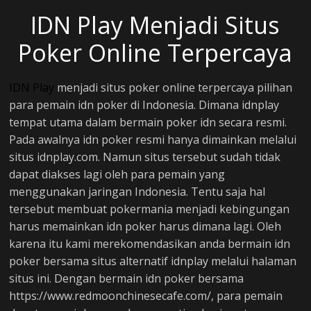
IDN Play Menjadi Situs
Poker Online Terpercaya
IDN Play
menjadi situs poker online terpercaya pilihan
para pemain idn poker di Indonesia. Dimana idnplay
tempat utama dalam bermain poker idn secara resmi.
Pada awalnya idn poker resmi hanya dimainkan melalui
situs idnplay.com. Namun situs tersebut sudah tidak
dapat diakses lagi oleh para pemain yang
menggunakan jaringan Indonesia. Tentu saja hal
tersebut membuat pokermania menjadi kebingungan
harus memainkan idn poker harus dimana lagi. Oleh
karena itu kami merekomendasikan anda bermain idn
poker bersama situs alternatif idnplay melalui halaman
situs ini. Dengan bermain idn poker bersama
https://www.redmoonchinesecafe.com/, para pemain