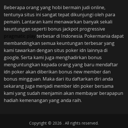
Beberapa orang yang hobi bermain judi online,
tentunya situs ini sangat tepat dikunjungi oleh para
pemain. Lantaran kami menawarkan banyak sekali
keuntungan seperti bonus jackpot progressive
pragmatic play
terbesar di Indonesia. Pokermania dapat
membandingkan semua keuntungan terbesar yang
kami tawarkan dengan situs poker idn lainnya di
google. Serta kami juga menghadirkan bonus
menguntungkan kepada orang yang baru mendaftar
idn poker akan diberikan bonus new member dan
bonus mingguan. Maka dari itu daftarkan diri anda
sekarang juga menjadi member idn poker bersama
kami yang sudah menjamin akan membayar berapapun
hadiah kemenangan yang anda raih.
Copyright © 2026
. All rights reserved.